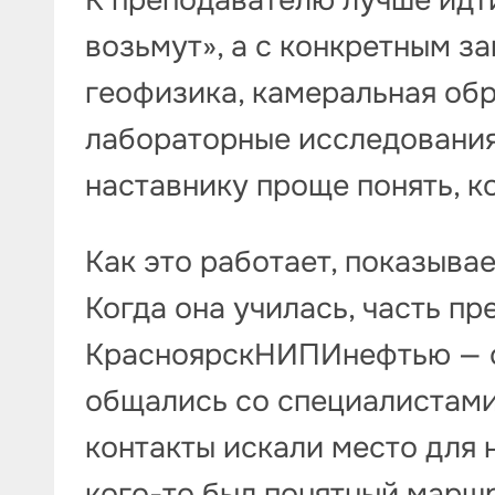
возьмут», а с конкретным з
геофизика, камеральная обр
лабораторные исследования,
наставнику проще понять, к
Как это работает, показыва
Когда она училась, часть п
КрасноярскНИПИнефтью — ст
общались со специалистами 
контакты искали место для 
кого-то был понятный маршр