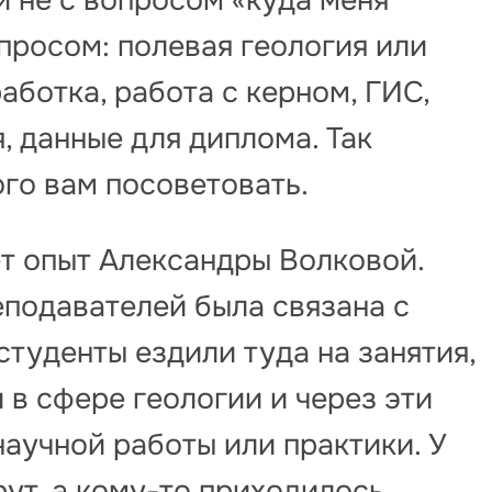
апросом: полевая геология или
аботка, работа с керном, ГИС,
 данные для диплома. Так
ого вам посоветовать.
ет опыт Александры Волковой.
реподавателей была связана с
уденты ездили туда на занятия,
в сфере геологии и через эти
научной работы или практики. У
ут, а кому-то приходилось