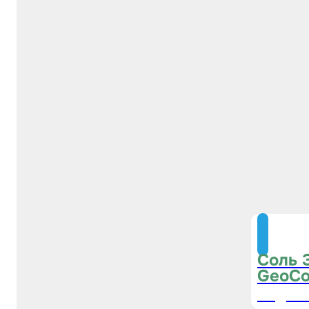
Соль 
GeoCo
Подпис